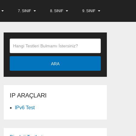
7. SINIF
8. SINIF
9. SINIF
ARA
IP ARAÇLARI
IPv6 Test