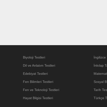
Biyoloji Testleri
İngilizce 
Dil ve Anlatım Testleri
İnkılap T
Edebiyat Testleri
Matemati
Fen Bilimleri Testleri
Sosyal Bi
Fen ve Teknoloji Testleri
Tarih Tes
Hayat Bilgisi Testleri
Türkçe Te