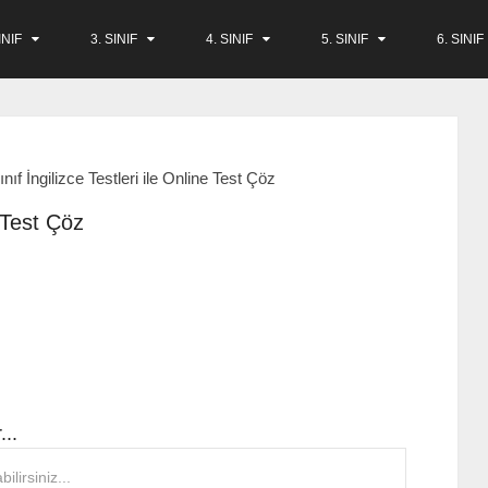
INIF
3. SINIF
4. SINIF
5. SINIF
6. SINIF
ınıf İngilizce Testleri ile Online Test Çöz
e Test Çöz
...