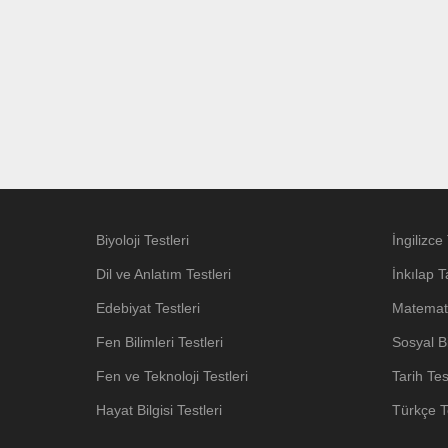
Biyoloji Testleri
İngilizce 
Dil ve Anlatım Testleri
İnkılap T
Edebiyat Testleri
Matemati
Fen Bilimleri Testleri
Sosyal Bi
Fen ve Teknoloji Testleri
Tarih Tes
Hayat Bilgisi Testleri
Türkçe Te