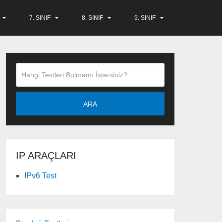
7. SINIF
8. SINIF
9. SINIF
ARA
IP ARAÇLARI
IPv6 Test