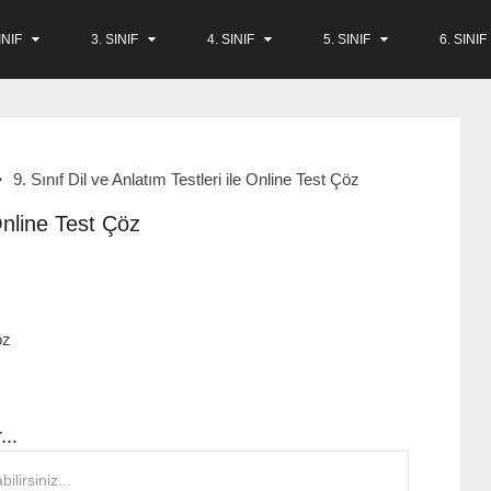
INIF
3. SINIF
4. SINIF
5. SINIF
6. SINIF
9. Sınıf Dil ve Anlatım Testleri ile Online Test Çöz
 Online Test Çöz
öz
...