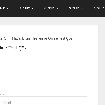
INIF
3. SINIF
4. SINIF
5. SINIF
6. SINIF
2. Sınıf Hayat Bilgisi Testleri ile Online Test Çöz
nline Test Çöz
z
...