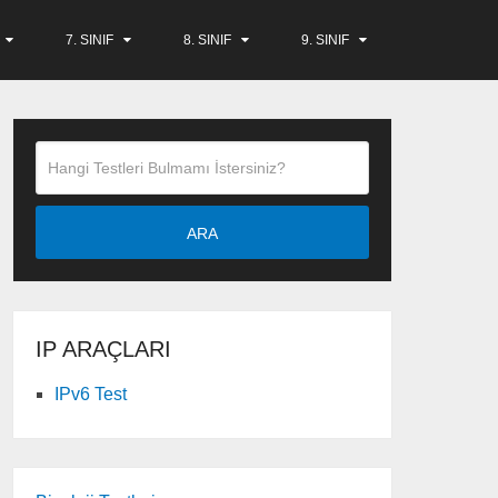
7. SINIF
8. SINIF
9. SINIF
ARA
IP ARAÇLARI
IPv6 Test