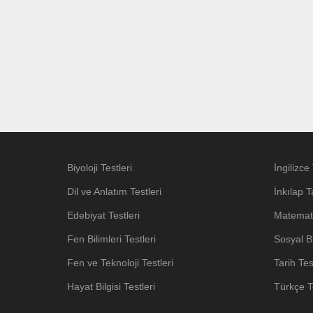
Biyoloji Testleri
İngilizce 
Dil ve Anlatım Testleri
İnkılap T
Edebiyat Testleri
Matemati
Fen Bilimleri Testleri
Sosyal Bi
Fen ve Teknoloji Testleri
Tarih Tes
Hayat Bilgisi Testleri
Türkçe Te